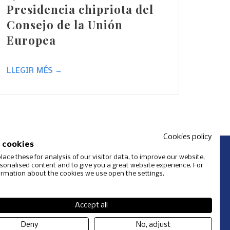
Presidencia chipriota del
Consejo de la Unión
Europea
LLEGIR MÉS →
Cookies policy
 cookies
ace these for analysis of our visitor data, to improve our website,
onalised content and to give you a great website experience. For
rmation about the cookies we use open the settings.
soci
Actualitat
Contacte
Accept all
Deny
No, adjust