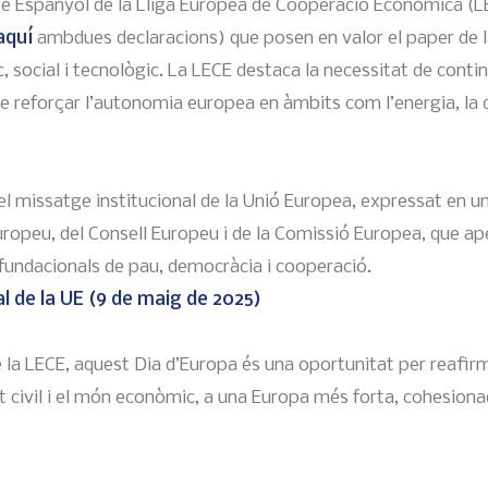
tè Espanyol de la Lliga Europea de Cooperació Econòmica (L
aquí
ambdues declaracions) que posen en valor el paper de l
social i tecnològic. La LECE destaca la necessitat de conti
de reforçar l’autonomia europea en àmbits com l’energia, la d
el missatge institucional de la Unió Europea, expressat en u
ropeu, del Consell Europeu i de la Comissió Europea, que ape
undacionals de pau, democràcia i cooperació.
al de la UE (9 de maig de 2025)
la LECE, aquest Dia d’Europa és una oportunitat per reafirm
at civil i el món econòmic, a una Europa més forta, cohesiona