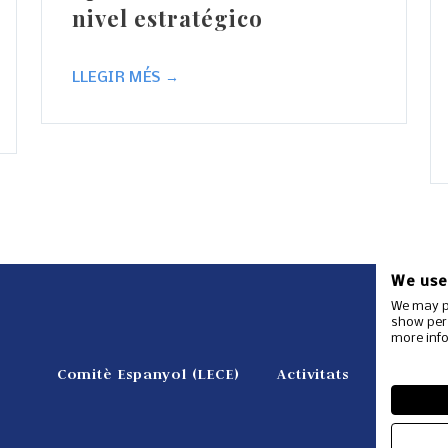
nivel estratégico
LLEGIR MÉS →
We use
We may pl
show pers
more info
Comitè Espanyol (LECE)
Activitats
Fer-se 