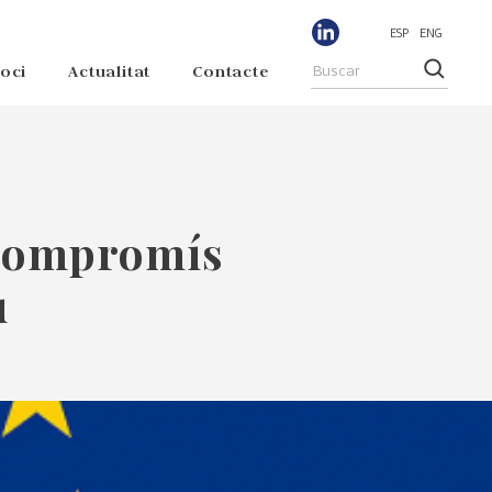
ESP
ENG
soci
Actualitat
Contacte
 compromís
u