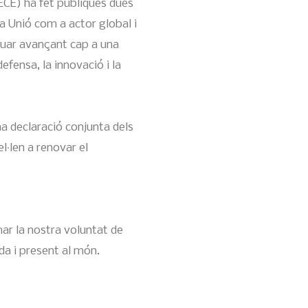
ECE) ha fet públiques dues
a Unió com a actor global i
nuar avançant cap a una
efensa, la innovació i la
na declaració conjunta dels
l·len a renovar el
ar la nostra voluntat de
da i present al món.