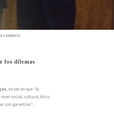
O Y JURÍDICO
r los dilemas
igas
, incide en que “la
ivel social, cultural, ético
r con garantías”.