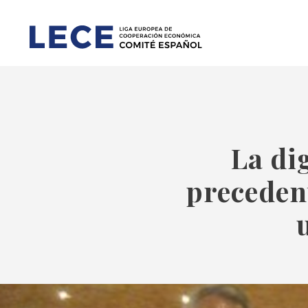
La di
precedent